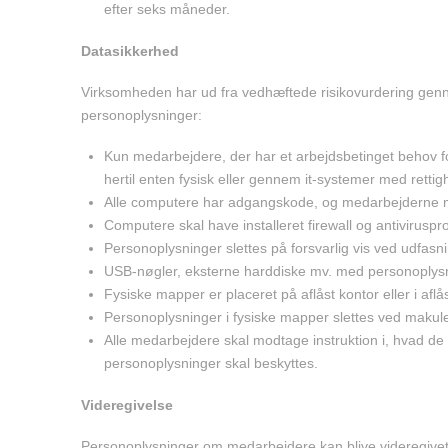
efter seks måneder.
Datasikkerhed
Virksomheden har ud fra vedhæftede risikovurdering genne
personoplysninger:
Kun medarbejdere, der har et arbejdsbetinget behov f
hertil enten fysisk eller gennem it-systemer med rettig
Alle computere har adgangskode, og medarbejderne må
Computere skal have installeret firewall og antivirus
Personoplysninger slettes på forsvarlig vis ved udfasnin
USB-nøgler, eksterne harddiske mv. med personoplysnin
Fysiske mapper er placeret på aflåst kontor eller i aflå
Personoplysninger i fysiske mapper slettes ved makule
Alle medarbejdere skal modtage instruktion i, hvad 
personoplysninger skal beskyttes.
Videregivelse
Personoplysninger om medarbejdere kan blive videregivet t