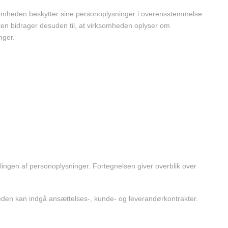
rksomheden beskytter sine personoplysninger i overensstemmelse
ken bidrager desuden til, at virksomheden oplyser om
nger.
ngen af personoplysninger. Fortegnelsen giver overblik over
eden kan indgå ansættelses-, kunde- og leverandørkontrakter.