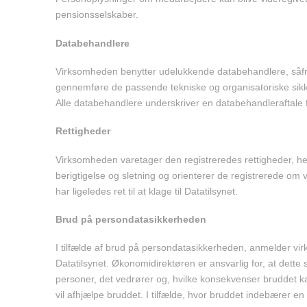
pensionsselskaber.
Databehandlere
Virksomheden benytter udelukkende databehandlere, såfrem
gennemføre de passende tekniske og organisatoriske sikker
Alle databehandlere underskriver en databehandleraftale
Rettigheder
Virksomheden varetager den registreredes rettigheder, heru
berigtigelse og sletning og orienterer de registrerede o
har ligeledes ret til at klage til Datatilsynet.
Brud på persondatasikkerheden
I tilfælde af brud på persondatasikkerheden, anmelder vir
Datatilsynet. Økonomidirektøren er ansvarlig for, at dette 
personer, det vedrører og, hvilke konsekvenser bruddet k
vil afhjælpe bruddet. I tilfælde, hvor bruddet indebærer 