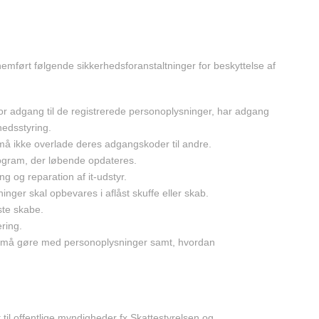
mført følgende sikkerhedsforanstaltninger for beskyttelse af
or adgang til de registrerede personoplysninger, har adgang
hedsstyring.
 ikke overlade deres adgangskoder til andre.
program, der løbende opdateres.
g og reparation af it-udstyr.
ger skal opbevares i aflåst skuffe eller skab.
ste skabe.
ring.
de må gøre med personoplysninger samt, hvordan
il offentlige myndigheder fx Skattestyrelsen og