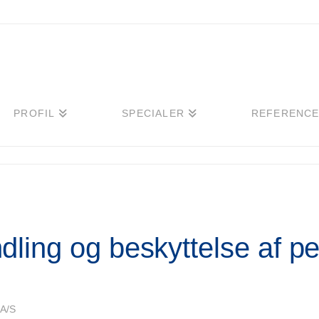
PROFIL
SPECIALER
REFERENC
ndling og beskyttelse af 
 A/S