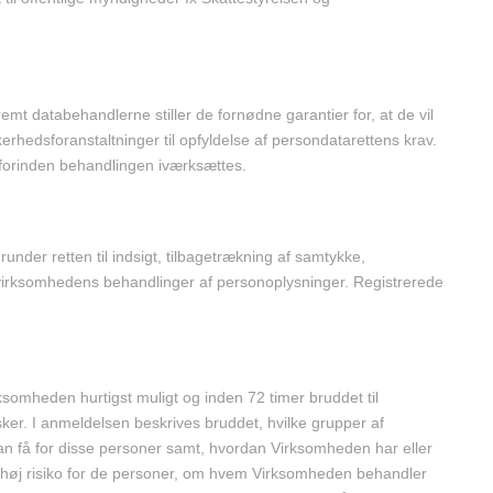
t databehandlerne stiller de fornødne garantier for, at de vil
hedsforanstaltninger til opfyldelse af persondatarettens krav.
 forinden behandlingen iværksættes.
nder retten til indsigt, tilbagetrækning af samtykke,
m virksomhedens behandlinger af personoplysninger. Registrerede
ksomheden hurtigst muligt og inden 72 timer bruddet til
sker. I anmeldelsen beskrives bruddet, hvilke grupper af
an få for disse personer samt, hvordan Virksomheden har eller
en høj risiko for de personer, om hvem Virksomheden behandler