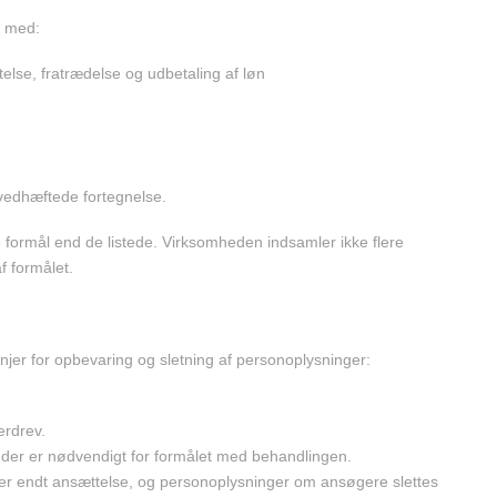
e med:
else, fratrædelse og udbetaling af løn
 vedhæftede fortegnelse.
 formål end de listede. Virksomheden indsamler ikke flere
f formålet.
jer for opbevaring og sletning af personoplysninger:
erdrev.
der er nødvendigt for formålet med behandlingen.
ter endt ansættelse, og personoplysninger om ansøgere slettes